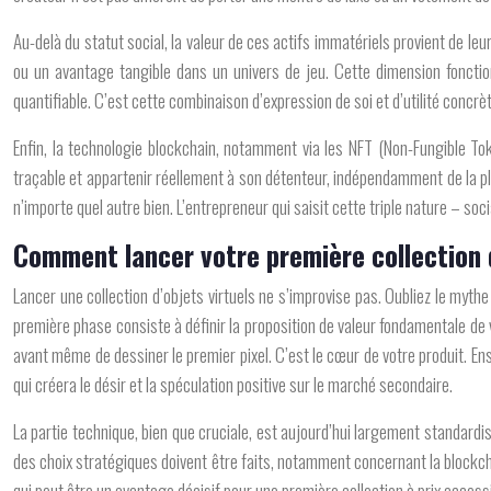
Au-delà du
statut social
, la valeur de ces actifs immatériels provient de leu
ou un avantage tangible dans un univers de jeu. Cette dimension fonctionn
quantifiable. C’est cette combinaison d’expression de soi et d’utilité concrèt
Enfin, la technologie blockchain, notamment via les NFT (Non-Fungible Toke
traçable et appartenir réellement à son détenteur, indépendamment de la p
n’importe quel autre bien. L’entrepreneur qui saisit cette triple nature – soci
Comment lancer votre première collection d
Lancer une collection d’objets virtuels ne s’improvise pas. Oubliez le myth
première phase consiste à définir la proposition de valeur fondamentale de v
avant même de dessiner le premier pixel. C’est le cœur de votre produit. En
qui créera le désir et la spéculation positive sur le marché secondaire.
La partie technique, bien que cruciale, est aujourd’hui largement standar
des choix stratégiques doivent être faits, notamment concernant la blockch
qui peut être un avantage décisif pour une première collection à prix acce