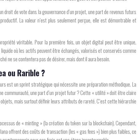
 un droit de vote dans la gouvernance d’un projet, une part de revenus futurs
 productif. La valeur n’est plus seulement perçue, elle est démontrable et
ropriété véritable
. Pour la première fois, un objet digital peut être unique,
 liquide où les actifs peuvent être échangés, valorisés et conservés comme
arché ne se contentera pas de désirer, mais dont il aura besoin.
ea ou Rarible ?
jours est un sprint stratégique qui nécessite une préparation méthodique. La
e communauté, une part d’un projet futur ? Cette « utilité » doit être claire
 objets, mais surtout définir leurs
attributs de rareté
. C’est cette hiérarchie
cessus de « minting » (la création du token sur la blockchain). Cependant,
a offrent des coûts de transaction (les « gas fees ») bien plus faibles, ce
n cryptomonnaie pour ces frais est une étape incontournable.