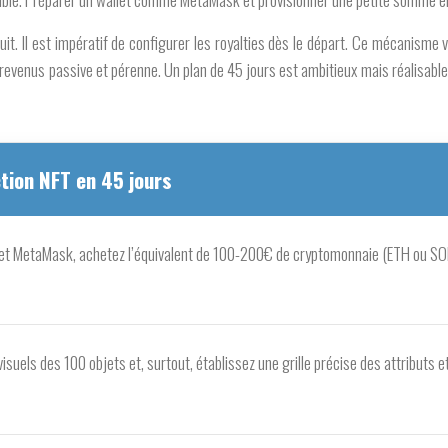
uit. Il est impératif de configurer les
royalties
dès le départ. Ce mécanisme v
 revenus passive et pérenne. Un plan de 45 jours est ambitieux mais réalisable
ction NFT en 45 jours
et MetaMask, achetez l’équivalent de 100-200€ de cryptomonnaie (ETH ou SOL) p
visuels des 100 objets et, surtout, établissez une grille précise des attributs e