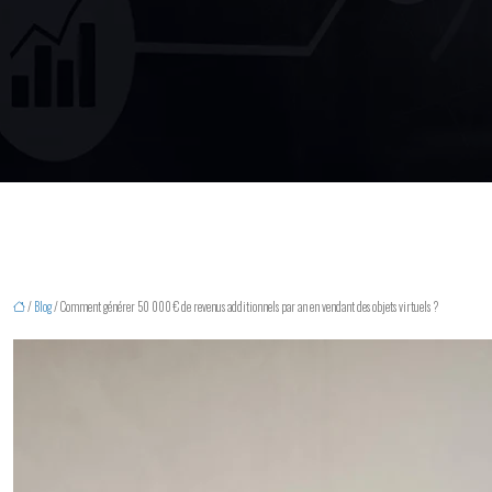
/
Blog
/ Comment générer 50 000 € de revenus additionnels par an en vendant des objets virtuels ?