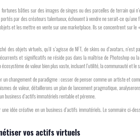
de fortunes bâties sur des images de singes ou des parcelles de terrain qui n’
portés par des créateurs talentueux, échouent à vendre ne serait-ce qu’une fr
bjets et les mettre en vente sur une marketplace. Ils se concentrent sur le « 
é des objets virtuels, qu’il s’agisse de NFT, de skins ou d’avatars, n’est p
 récurrents et significatifs ne réside pas dans la maîtrise de Photoshop ou l
’un écosystème de valeur bien plus vaste, incluant l’utilité, la communauté et le s
pérer un changement de paradigme : cesser de penser comme un artiste et comm
ismes de valeur, détaillerons un plan de lancement pragmatique, analyserons
 un business d’actifs immatériels rentable et pérenne.
r une idée créative en un business d’actifs immatériels. Le sommaire ci-dess
tiser vos actifs virtuels