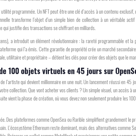
r
utilité programmée
. Un NFT peut être une clé d’accès à un contenu exclusif,
elle transforme l’objet d’un simple bien de collection à un véritable actif
e qui justifie des transactions se chiffrant en milliards.
ns), a introduit un élément révolutionnaire : la
rareté programmable et la p
lateforme qui l’a émis. Cette garantie de propriété crée un marché secondaire
ale, utilitaire et propriétaire – détient les clés pour créer des objets que le m
e 100 objets virtuels en 45 jours sur OpenS
e de l’artiste qui devient millionnaire en une nuit. Un lancement réussi en 45 
otre collection. Que vont acheter vos clients ? Un simple visuel, un accès à un
suite vient la phase de création, où vous devez non seulement produire les 100
disée. Des plateformes comme OpenSea ou Rarible simplifient grandement le pro
ain. L’écosystème Ethereum reste dominant, mais des alternatives comme Solan
ssible. Préparer un wallet comme MetaMask et provisionner une petite somme e