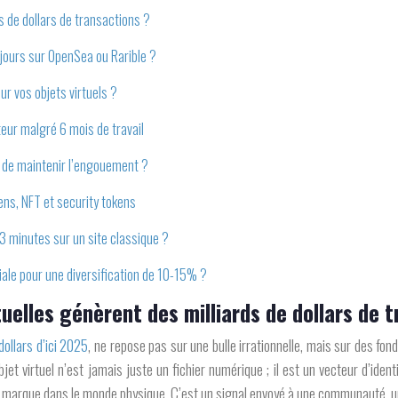
ds de dollars de transactions ?
 jours sur OpenSea ou Rarible ?
r vos objets virtuels ?
teur malgré 6 mois de travail
n de maintenir l’engouement ?
ens, NFT et security tokens
3 minutes sur un site classique ?
ale pour une diversification de 10-15% ?
tuelles génèrent des milliards de dollars de 
dollars d’ici 2025
, ne repose pas sur une bulle irrationnelle, mais sur des
jet virtuel n’est jamais juste un fichier numérique ; il est un vecteur d’iden
e marque dans le monde physique. C’est un signal envoyé à une communauté, un