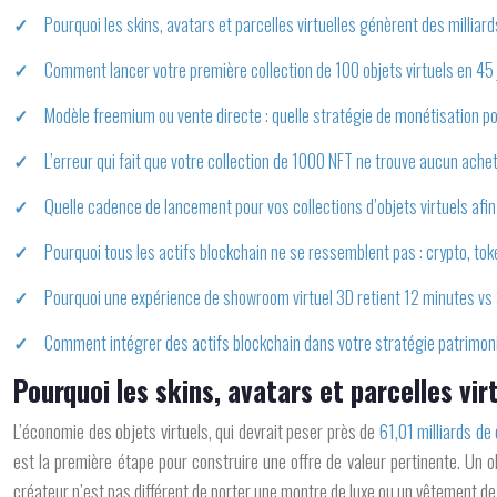
Pourquoi les skins, avatars et parcelles virtuelles génèrent des milliar
Comment lancer votre première collection de 100 objets virtuels en 45
Modèle freemium ou vente directe : quelle stratégie de monétisation pou
L’erreur qui fait que votre collection de 1000 NFT ne trouve aucun ache
Quelle cadence de lancement pour vos collections d’objets virtuels afi
Pourquoi tous les actifs blockchain ne se ressemblent pas : crypto, tok
Pourquoi une expérience de showroom virtuel 3D retient 12 minutes vs 
Comment intégrer des actifs blockchain dans votre stratégie patrimoni
Pourquoi les skins, avatars et parcelles vir
L’économie des objets virtuels, qui devrait peser près de
61,01 milliards de 
est la première étape pour construire une offre de valeur pertinente. Un ob
créateur n’est pas différent de porter une montre de luxe ou un vêtement d